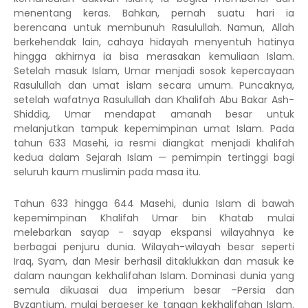
menentang keras. Bahkan, pernah suatu hari ia
berencana untuk membunuh Rasulullah. Namun, Allah
berkehendak lain, cahaya hidayah menyentuh hatinya
hingga akhirnya ia bisa merasakan kemuliaan Islam.
Setelah masuk Islam, Umar menjadi sosok kepercayaan
Rasulullah dan umat islam secara umum. Puncaknya,
setelah wafatnya Rasulullah dan Khalifah Abu Bakar Ash-
Shiddiq, Umar mendapat amanah besar untuk
melanjutkan tampuk kepemimpinan umat Islam. Pada
tahun 633 Masehi, ia resmi diangkat menjadi khalifah
kedua dalam Sejarah Islam — pemimpin tertinggi bagi
seluruh kaum muslimin pada masa itu.
Tahun 633 hingga 644 Masehi, dunia Islam di bawah
kepemimpinan Khalifah Umar bin Khatab mulai
melebarkan sayap - sayap ekspansi wilayahnya ke
berbagai penjuru dunia. Wilayah-wilayah besar seperti
Iraq, Syam, dan Mesir berhasil ditaklukkan dan masuk ke
dalam naungan kekhalifahan Islam. Dominasi dunia yang
semula dikuasai dua imperium besar –Persia dan
Byzantium, mulai bergeser ke tangan kekhalifahan Islam.