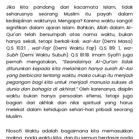
Jika kita pandang dari kacamata Islam, tidak
seharusnya seorang Muslim itu payah dalam
kedisiplinan waktunya. Mengapa? Karena waktu sangat
signifikan dalam ajaran Islam. Bahkan, Allah dalam Al-
Qur'an telah bersumpah atas nama waktu, bukan
hanya sekali, tetapi berkali-kali;
wal-Asr
(Demi Masa)
Q.S 103:1 ,
wal-Fajr
(Demi Waktu Fajr) Q.S 89: 1,
wa-
Subh
(Demi Waktu Subuh) Q.S 81:18. Imam Syafi’i juga
pernah mengatakan,
“Seandainya Al-Qur’an tidak
diturunkan kepada kita melainkan hanya surah Al-Asr
yang berbicara tentang waktu, maka cukup itu menjadi
pegangan bagi kita untuk menjadi manusia sukses di
dunia dan bahagia di akhirat.”
Oleh karenanya, disiplin
waktu bukan hanya persoalan efiensi, tetapi juga
bagian dari akhlak dan nilai spiritual yang harus
melekat dalam kehidupan sehari-hari pribadi seorang
Muslim.
Filosofi Waktu adalah bagaimana kita memasukkan
makna
pada waktu kita, dan itu semua berdasar pada