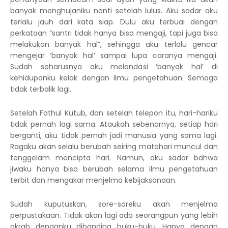
banyak menghujaniku nanti setelah lulus. Aku sadar aku
terlalu jauh dari kata siap. Dulu aku terbuai dengan
perkataan “santri tidak hanya bisa mengaji, tapi juga bisa
melakukan banyak hal”, sehingga aku terlalu gencar
mengejar ‘banyak hal’ sampai lupa caranya mengaji.
Sudah seharusnya aku melandasi ‘banyak hal’ di
kehidupanku kelak dengan ilmu pengetahuan. Semoga
tidak terbalik lagi.
Setelah Fathul Kutub, dan setelah telepon itu, hari-hariku
tidak pernah lagi sama. Ataukah sebenarnya, setiap hari
berganti, aku tidak pernah jadi manusia yang sama lagi.
Ragaku akan selalu berubah seiring matahari muncul dan
tenggelam mencipta hari. Namun, aku sadar bahwa
jiwaku hanya bisa berubah selama ilmu pengetahuan
terbit dan mengakar menjelma kebijaksanaan.
Sudah kuputuskan, sore-soreku akan menjelma
perpustakaan. Tidak akan lagi ada seorangpun yang lebih
akrab denganku dibanding buku-buku. Hanya dengan