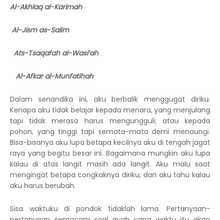
Al-Akhlaq al-Karimah
Al-Jism as-Salim
Ats-Tsaqafah al-Wasi’ah
Al-Afkar al-Munfatihah
Dalam senandika ini, aku berbalik menggugat diriku.
Kenapa aku tidak belajar kepada menara, yang menjulang
tapi tidak merasa harus mengungguli; atau kepada
pohon, yang tinggi tapi semata-mata demi menaungi.
Bisa-bisanya aku lupa betapa kecilnya aku di tengah jagat
raya yang begitu besar ini. Bagaimana mungkin aku lupa
kalau di atas langit masih ada langit. Aku malu saat
mengingat betapa congkaknya diriku, dan aku tahu kalau
aku harus berubah.
Sisa waktuku di pondok tidaklah lama. Pertanyaan-
pertanyaan semacam soal ayah yang waktu itu akan