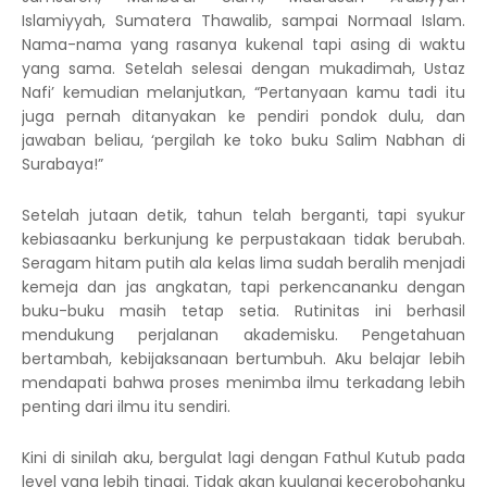
Islamiyyah, Sumatera Thawalib, sampai Normaal Islam.
Nama-nama yang rasanya kukenal tapi asing di waktu
yang sama. Setelah selesai dengan mukadimah, Ustaz
Nafi’ kemudian melanjutkan, “Pertanyaan kamu tadi itu
juga pernah ditanyakan ke pendiri pondok dulu, dan
jawaban beliau, ‘pergilah ke toko buku Salim Nabhan di
Surabaya!”
Setelah jutaan detik, tahun telah berganti, tapi syukur
kebiasaanku berkunjung ke perpustakaan tidak berubah.
Seragam hitam putih ala kelas lima sudah beralih menjadi
kemeja dan jas angkatan, tapi perkencananku dengan
buku-buku masih tetap setia. Rutinitas ini berhasil
mendukung perjalanan akademisku. Pengetahuan
bertambah, kebijaksanaan bertumbuh. Aku belajar lebih
mendapati bahwa proses menimba ilmu terkadang lebih
penting dari ilmu itu sendiri.
Kini di sinilah aku, bergulat lagi dengan Fathul Kutub pada
level yang lebih tinggi. Tidak akan kuulangi kecerobohanku