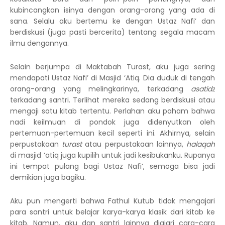
kubincangkan isinya dengan orang-orang yang ada di
sana. Selalu aku bertemu ke dengan Ustaz Nafi’ dan
berdiskusi (juga pasti bercerita) tentang segala macam
ilmu dengannya.
Selain berjumpa di Maktabah Turast, aku juga sering
mendapati Ustaz Nafi’ di Masjid ‘Atiq. Dia duduk di tengah
orang-orang yang melingkarinya, terkadang
asatidz
terkadang santri. Terlihat mereka sedang berdiskusi atau
mengaji satu kitab tertentu. Perlahan aku paham bahwa
nadi keilmuan di pondok juga didenyutkan oleh
pertemuan-pertemuan kecil seperti ini. Akhirnya, selain
perpustakaan
turast
atau perpustakaan lainnya,
halaqah
di masjid ‘atiq juga kupilih untuk jadi kesibukanku. Rupanya
ini tempat pulang bagi Ustaz Nafi’, semoga bisa jadi
demikian juga bagiku.
Aku pun mengerti bahwa Fathul Kutub tidak mengajari
para santri untuk belajar karya-karya klasik dari kitab ke
kitab. Namun, aku dan santri lainnya diajari cara-cara