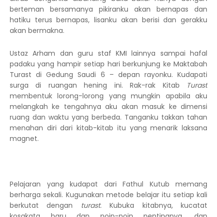
berteman bersamanya pikiranku akan bernapas dan
hatiku terus bernapas, lisanku akan berisi dan gerakku
akan bermakna.
Ustaz Arham dan guru staf KMI lainnya sampai hafal
padaku yang hampir setiap hari berkunjung ke Maktabah
Turast di Gedung Saudi 6 – depan rayonku. Kudapati
surga di ruangan hening ini. Rak-rak Kitab
Turast
membentuk lorong-lorong yang mungkin apabila aku
melangkah ke tengahnya aku akan masuk ke dimensi
ruang dan waktu yang berbeda. Tanganku takkan tahan
menahan diri dari kitab-kitab itu yang menarik laksana
magnet.
Pelajaran yang kudapat dari Fathul Kutub memang
berharga sekali. Kugunakan metode belajar itu setiap kali
berkutat dengan
turast
. Kubuka kitabnya, kucatat
kosakata baru dan poin-poin pentingnya, dan