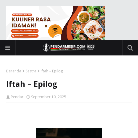
Beranda
Sastra
Iftah – Epilog
Iftah – Epilog
Pendar
September 10, 2025