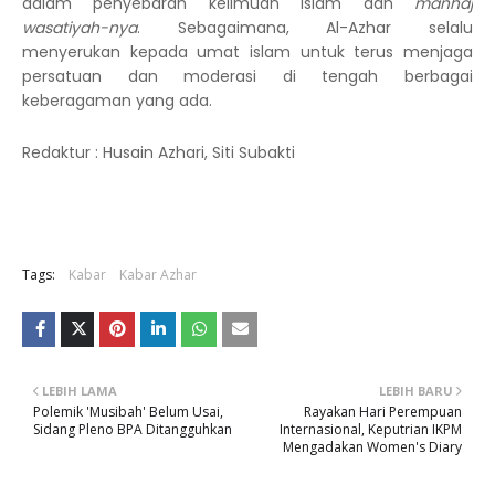
dalam penyebaran keilmuan Islam dan
manhaj
wasatiyah-nya
. Sebagaimana, Al-Azhar selalu
menyerukan kepada umat islam untuk terus menjaga
persatuan dan moderasi di tengah berbagai
keberagaman yang ada.
Redaktur : Husain Azhari, Siti Subakti
Tags:
Kabar
Kabar Azhar
LEBIH LAMA
LEBIH BARU
Polemik 'Musibah' Belum Usai,
Rayakan Hari Perempuan
Sidang Pleno BPA Ditangguhkan
Internasional, Keputrian IKPM
Mengadakan Women's Diary