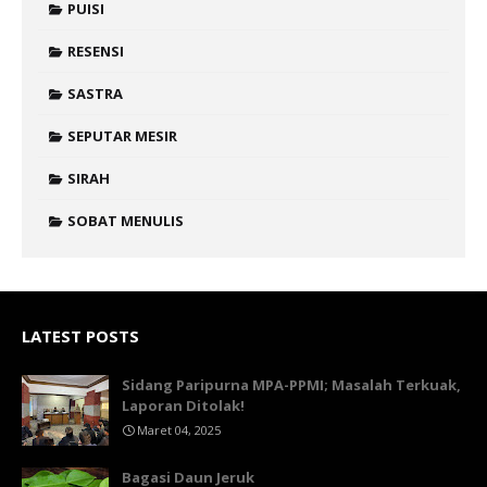
PUISI
RESENSI
SASTRA
SEPUTAR MESIR
SIRAH
SOBAT MENULIS
LATEST POSTS
Sidang Paripurna MPA-PPMI; Masalah Terkuak,
Laporan Ditolak!
Maret 04, 2025
Bagasi Daun Jeruk