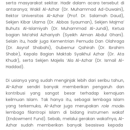
serta masyarakat sekitar. Hadir dalam acara tersebut di
antaranya; Wakil Al-Azhar (Dr. Muhammad Ad-Duwaini),
Rektor Universitas Al-Azhar (Prof. Dr. Salamah Daud),
Sekjen Kibar Ulama (Dr. Abbas Syauman), Sekjen Majma’
Buhuts Al-Islamiyah (Dr. Muhammad Al-Jundi), Ketua
bagian Ma’ahid Azhariyah (Syeikh Aiman Abdul Ghani).
Selain itu, hadir juga Kementrian Pemuda Dan Olahraga
(Dr. Asyraf Shabahi), Gubernur Qahirah (Dr. Ibrahim
Shabir), Kepala Bagian Maktab Syaikhul Azhar (Dr. Ata
Khudr), serta Sekjen Majelis ‘Ala Al-Azhar (Dr. Ismail Al-
Haddad).
Di usianya yang sudah menginjak lebih dari seribu tahun,
Al-Azhar sendiri banyak memberikan pengaruh dan
kontribusi yang sangat besar terhadap kemajuan
keilmuan Islam. Tak hanya itu, sebagai lembaga Islam
yang terkemuka, Al-Azhar juga merupakan
role
model
lembaga filantropi Islam di bidang instrumen wakaf
(Endowment Fund). Sebab, melalui gerakan wakafnya, Al-
Azhar sudah memberikan banyak beasiswa kepada