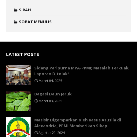
SIRAH
SOBAT MENULIS
LATEST POSTS
Sidang Paripurna MPA-PPMI; Masalah Terkuak,
Laporan Ditolak!
Maret 04, 2025
Bagasi Daun Jeruk
Maret 03, 2025
Masisir Digemparkan oleh Kasus Asusila di
Alexandria, PPMI Memberikan Sikap
Agustus 29, 2024