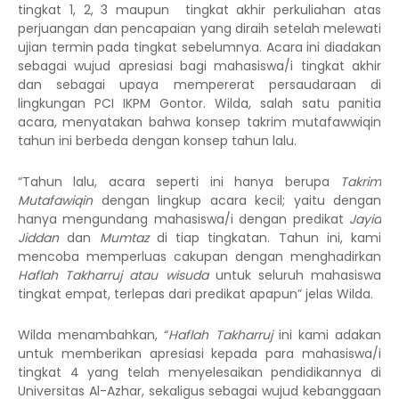
tingkat 1, 2, 3 maupun
tingkat akhir perkuliahan atas
perjuangan dan pencapaian yang diraih setelah melewati
ujian termin pada tingkat sebelumnya. Acara ini diadakan
sebagai wujud apresiasi bagi mahasiswa/i tingkat akhir
dan sebagai upaya mempererat persaudaraan di
lingkungan PCI IKPM Gontor. Wilda, salah satu panitia
acara, menyatakan bahwa konsep
takrim mutafawwiqin
tahun ini berbeda dengan konsep tahun lalu.
“Tahun lalu, acara seperti ini hanya berupa
Takrim
Mutafawiqin
dengan lingkup acara kecil; yaitu dengan
hanya mengundang mahasiswa/i dengan predikat
Jayid
Jiddan
dan
Mumtaz
di tiap tingkatan. Tahun ini, kami
mencoba memperluas cakupan dengan menghadirkan
Haflah Takharruj atau wisuda
untuk seluruh mahasiswa
tingkat empat, terlepas dari predikat apapun” jelas Wilda.
Wilda menambahkan, “
Haflah Takharruj
ini kami adakan
untuk memberikan apresiasi kepada para mahasiswa/i
tingkat 4 yang telah menyelesaikan pendidikannya di
Universitas Al-Azhar, sekaligus sebagai wujud kebanggaan