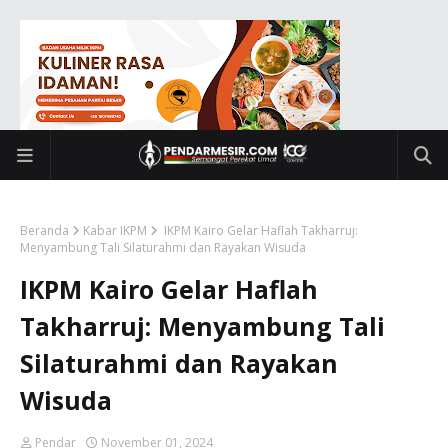
Beranda
Kabar IKPM
IKPM Kairo Gelar Haflah Takharruj:
Menyambung Tali Silaturahmi dan Rayakan Wisuda
IKPM Kairo Gelar Haflah
Takharruj: Menyambung Tali
Silaturahmi dan Rayakan
Wisuda
Pendar
November 01, 2024