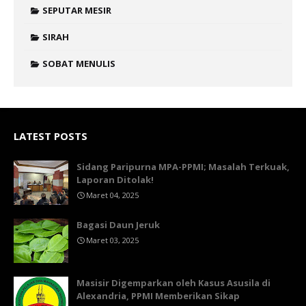
SEPUTAR MESIR
SIRAH
SOBAT MENULIS
LATEST POSTS
Sidang Paripurna MPA-PPMI; Masalah Terkuak,
Laporan Ditolak!
Maret 04, 2025
Bagasi Daun Jeruk
Maret 03, 2025
Masisir Digemparkan oleh Kasus Asusila di
Alexandria, PPMI Memberikan Sikap