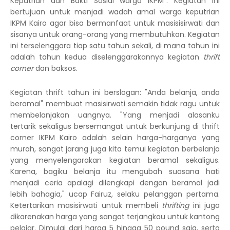
Keputrian dan Bakti Sosial warga IKPM". Kegiatan ini
bertujuan untuk menjadi wadah amal warga keputrian
IKPM Kairo agar bisa bermanfaat untuk masisisirwati dan
sisanya untuk orang-orang yang membutuhkan. Kegiatan
ini terselenggara tiap satu tahun sekali, di mana tahun ini
adalah tahun kedua diselenggarakannya kegiatan
thrift
corner
dan baksos.
Kegiatan thrift tahun ini berslogan: "Anda belanja, anda
beramal" membuat masisirwati semakin tidak ragu untuk
membelanjakan uangnya. "Yang menjadi alasanku
tertarik sekaligus bersemangat untuk berkunjung di thrift
corner IKPM Kairo adalah selain harga-harganya yang
murah, sangat jarang juga kita temui kegiatan berbelanja
yang menyelengarakan kegiatan beramal sekaligus.
Karena, bagiku belanja itu mengubah suasana hati
menjadi ceria apalagi dilengkapi dengan beramal jadi
lebih bahagia," ucap Fairuz, selaku pelanggan pertama.
Ketertarikan masisirwati untuk membeli
thrifting
ini juga
dikarenakan harga yang sangat terjangkau untuk kantong
pelajar. Dimulai dari harga 5 hingga 50 pound saja, serta