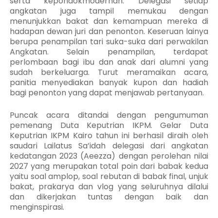
serta kepondokmodernan. Delegasi setiap
angkatan juga tampil memukau dengan
menunjukkan bakat dan kemampuan mereka di
hadapan dewan juri dan penonton. Keseruan lainya
berupa penampilan tari suka-suka dari perwakilan
Angkatan. Selain penampilan, terdapat
perlombaan bagi ibu dan anak dari alumni yang
sudah berkeluarga. Turut meramaikan acara,
panitia menyediakan banyak kupon dan hadiah
bagi penonton yang dapat menjawab pertanyaan.
Puncak acara ditandai dengan pengumuman
pemenang Duta Keputrian IKPM. Gelar Duta
Keputrian IKPM Kairo tahun ini berhasil diraih oleh
saudari Lailatus Sa’idah delegasi dari angkatan
kedatangan 2023 (Aeezza) dengan perolehan nilai
2027 yang merupakan total poin dari babak kedua
yaitu soal amplop, soal rebutan di babak final, unjuk
bakat, prakarya dan vlog yang seluruhnya dilalui
dan dikerjakan tuntas dengan baik dan
menginspirasi.