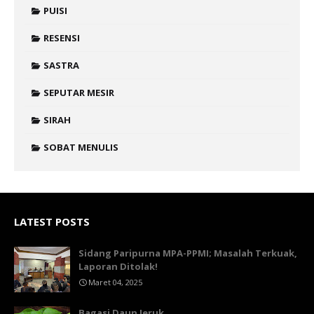
PUISI
RESENSI
SASTRA
SEPUTAR MESIR
SIRAH
SOBAT MENULIS
LATEST POSTS
Sidang Paripurna MPA-PPMI; Masalah Terkuak,
Laporan Ditolak!
Maret 04, 2025
Bagasi Daun Jeruk