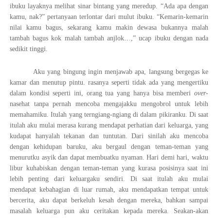
ibuku layaknya melihat sinar bintang yang meredup. “Ada apa dengan
kamu, nak?” pertanyaan terlontar dari mulut ibuku. “Kemarin-kemarin
nilai kamu bagus, sekarang kamu makin dewasa bukannya malah
tambah bagus kok malah tambah anjlok…,” ucap ibuku dengan nada
sedikit tinggi.
Aku yang bingung ingin menjawab apa, langsung bergegas ke
kamar dan menutup pintu. rasanya seperti tidak ada yang mengertiku
dalam kondisi seperti ini, orang tua yang hanya bisa memberi
over
-
nasehat tanpa pernah mencoba mengajakku mengobrol untuk lebih
memahamiku. Itulah yang terngiang-ngiang di dalam pikiranku. Di saat
itulah aku mulai merasa kurang mendapat perhatian dari keluarga, yang
kudapat hanyalah tekanan dan tuntutan. Dari sinilah aku mencoba
dengan kehidupan baruku, aku bergaul dengan teman-teman yang
menurutku asyik dan dapat membuatku nyaman. Hari demi hari, waktu
libur kuhabiskan dengan teman-teman yang kurasa posisinya saat ini
lebih penting dari keluargaku sendiri. Di saat itulah aku mulai
mendapat kebahagian di luar rumah, aku mendapatkan tempat untuk
bercerita, aku dapat berkeluh kesah dengan mereka, bahkan sampai
masalah keluarga pun aku ceritakan kepada mereka. Seakan-akan