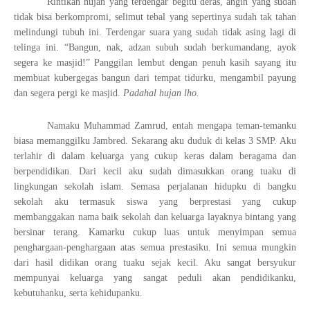
Rintikan hujan yang terdengar begitu deras, angin yang sudah
tidak bisa berkompromi, selimut tebal yang sepertinya sudah tak tahan
melindungi tubuh ini. Terdengar suara yang sudah tidak asing lagi di
telinga ini. “Bangun, nak, adzan subuh sudah berkumandang, ayok
segera ke masjid!” Panggilan lembut dengan penuh kasih sayang itu
membuat kubergegas bangun dari tempat tidurku, mengambil payung
dan segera pergi ke masjid.
Padahal hujan lho.
Namaku Muhammad Zamrud, entah mengapa teman-temanku
biasa memanggilku Jambred. Sekarang aku duduk di kelas 3 SMP. Aku
terlahir di dalam keluarga yang cukup keras dalam beragama dan
berpendidikan. Dari kecil aku sudah dimasukkan orang tuaku di
lingkungan sekolah islam. Semasa perjalanan hidupku di bangku
sekolah aku termasuk siswa yang berprestasi yang cukup
membanggakan nama baik sekolah dan keluarga layaknya bintang yang
bersinar terang. Kamarku cukup luas untuk menyimpan semua
penghargaan-penghargaan atas semua prestasiku. Ini semua mungkin
dari hasil didikan orang tuaku sejak kecil. Aku sangat bersyukur
mempunyai keluarga yang sangat peduli akan pendidikanku,
kebutuhanku, serta kehidupanku.