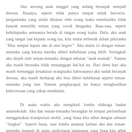
Aku seorang anak tunggal yang sedang beranjak menjadi
dewasa. Rasanya, seperti tidak punya tempat untuk bercerita.
pergaulanku yang selalu dibatasi oleh orang tuaku membuatku tidak
banyak memiliki teman yang cocok denganku. Rasa-rasa, seperti
kehidupanku semuanya berada di tangan orang tuaku. Dulu, aku anak
yang sangat taat kepada orang tua, kini mulai terbenak dalam pikiranku
“
Mau sampai kapan aku di atur begini”
. Aku mulai iri dengan teman-
temanku yang kurasa mereka diberi kebebasan yang lebih. Seringkali
aku diejek oleh teman-temanku dengan sebutan “anak mamah”. Namun
aku masih berusaha tidak menanggapi hal-hal itu. Hari demi hari aku
masih menunggu kesadaran orangtuaku bahwasanya aku sudah beranjak
dewasa, aku masih berharap aku bisa diberi kebebasan seperti teman-
temanku yang lain. Namun pengharapan itu hanya menghasilkan
kekecewaan yang cukup mendalam.
Di suatu waktu aku mengikuti lomba olahraga basket
antarsekolah. Aku dan teman-temanku berangkat ke tempat perlombaan
menggunakan transportasi mobil, yang biasa kita sebut dengan sebutan
“Angkot”. Seperti biasa, usai lomba ataupun latihan aku dan teman-
temanku mampir di suatu angkringan langganan yang biasa kita sebut