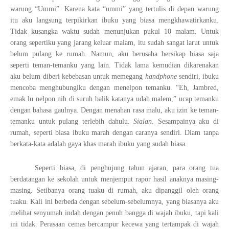
warung “Ummi”. Karena kata “ummi” yang tertulis di depan warung
itu aku langsung terpikirkan ibuku yang biasa mengkhawatirkanku.
Tidak kusangka waktu sudah menunjukan pukul 10 malam. Untuk
orang sepertiku yang jarang keluar malam, itu sudah sangat larut untuk
belum pulang ke rumah. Namun, aku berusaha bersikap biasa saja
seperti teman-temanku yang lain. Tidak lama kemudian dikarenakan
aku belum diberi kebebasan untuk memegang
handphone
sendiri, ibuku
mencoba menghubungiku dengan menelpon temanku. “Eh, Jambred,
emak lu nelpon nih di suruh balik katanya udah malem,” ucap temanku
dengan bahasa gaulnya. Dengan menahan rasa malu, aku izin ke teman-
temanku untuk pulang terlebih dahulu.
Sialan
. Sesampainya aku di
rumah, seperti biasa ibuku marah dengan caranya sendiri. Diam tanpa
berkata-kata adalah gaya khas marah ibuku yang sudah biasa.
Seperti biasa, di penghujung tahun ajaran, para orang tua
berdatangan ke sekolah untuk menjemput rapor hasil anaknya masing-
masing. Setibanya orang tuaku di rumah, aku dipanggil oleh orang
tuaku. Kali ini berbeda dengan sebelum-sebelumnya, yang biasanya aku
melihat senyumah indah dengan penuh bangga di wajah ibuku, tapi kali
ini tidak. Perasaan cemas bercampur kecewa yang tertampak di wajah