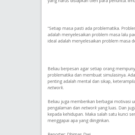
yang harus disiapkan oleh para penuntut ilmu
“Setiap masa pasti ada problematika. Proble
adalah menyelesaikan problem masa lalu pad
ideal adalah menyelesaikan problem masa de
Beliau berpesan agar setiap orang mempunya
problematika dan membuat simulasinya. Ada 
penting adalah mental dan sikap, keterampila
network
.
Beliau juga memberikan berbagai motivasi u
pengalaman dan
network
yang luas. Dan jug
kepada kehidupan. Maka salah satu kunci sem
menggapai apa yang diinginkan.
Reporter: Dhimas Dwi