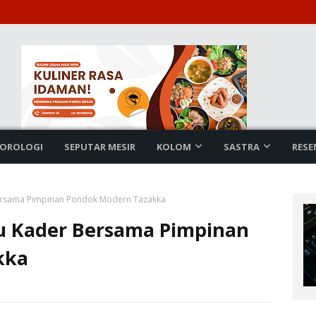
OROLOGI
SEPUTAR MESIR
KOLOM
SASTRA
RESE
ersama Pimpinan Pondok Modern Tazakka
u Kader Bersama Pimpinan
kka