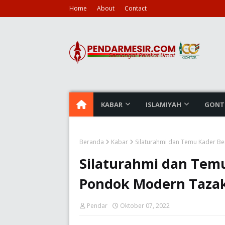
Home
About
Contact
KABAR
ISLAMIYAH
GONT
Beranda
Kabar
Silaturahmi dan Temu Kader B
Silaturahmi dan Tem
Pondok Modern Taza
Pendar
Oktober 07, 2022