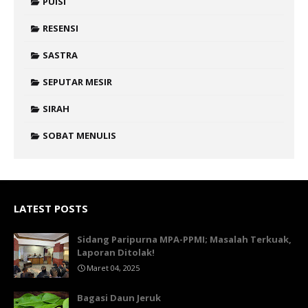
PUISI
RESENSI
SASTRA
SEPUTAR MESIR
SIRAH
SOBAT MENULIS
LATEST POSTS
Sidang Paripurna MPA-PPMI; Masalah Terkuak,
Laporan Ditolak!
Maret 04, 2025
Bagasi Daun Jeruk