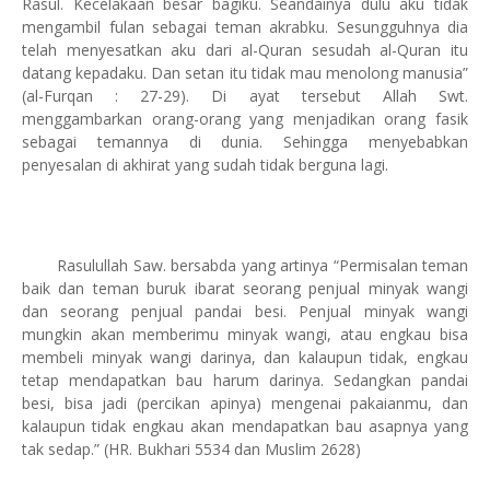
Rasul. Kecelakaan besar bagiku. Seandainya dulu aku tidak
mengambil fulan sebagai teman akrabku. Sesungguhnya dia
telah menyesatkan aku dari al-Quran sesudah al-Quran itu
datang kepadaku. Dan setan itu tidak mau menolong manusia”
(al-Furqan : 27-29). Di ayat tersebut Allah Swt.
menggambarkan orang-orang yang menjadikan orang fasik
sebagai temannya di dunia. Sehingga menyebabkan
penyesalan di akhirat yang sudah tidak berguna lagi.
Rasulullah Saw. bersabda yang artinya “Permisalan teman
baik dan teman buruk ibarat seorang penjual minyak wangi
dan seorang penjual pandai besi. Penjual minyak wangi
mungkin akan memberimu minyak wangi, atau engkau bisa
membeli minyak wangi darinya, dan kalaupun tidak, engkau
tetap mendapatkan bau harum darinya. Sedangkan pandai
besi, bisa jadi (percikan apinya) mengenai pakaianmu, dan
kalaupun tidak engkau akan mendapatkan bau asapnya yang
tak sedap.” (HR. Bukhari 5534 dan Muslim 2628)