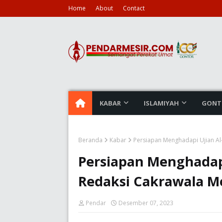
Home
About
Contact
KABAR
ISLAMIYAH
GONT
Beranda
Kabar
Persiapan Menghadapi Ujian A
Persiapan Menghadapi
Redaksi Cakrawala 
Pendar
Desember 07, 2023