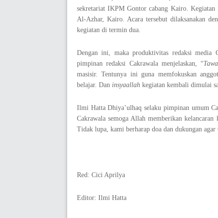
sekretariat IKPM Gontor cabang Kairo. Kegiatan i
Al-Azhar, Kairo. Acara tersebut dilaksanakan de
kegiatan di termin dua.
Dengan ini, maka produktivitas redaksi media 
pimpinan redaksi Cakrawala menjelaskan, “
Tawa
masisir. Tentunya ini guna memfokuskan angg
belajar. Dan
insyaallah
kegiatan kembali dimulai s
Ilmi Hatta Dhiya’ulhaq selaku pimpinan umum C
Cakrawala semoga Allah memberikan kelancaran k
Tidak lupa, kami berharap doa dan dukungan aga
Red: Cici Aprilya
Editor: Ilmi Hatta