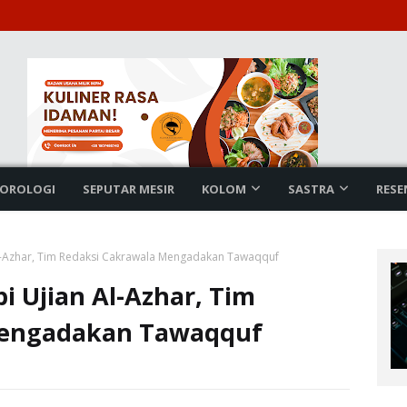
OROLOGI
SEPUTAR MESIR
KOLOM
SASTRA
RESE
l-Azhar, Tim Redaksi Cakrawala Mengadakan Tawaqquf
 Ujian Al-Azhar, Tim
Mengadakan Tawaqquf