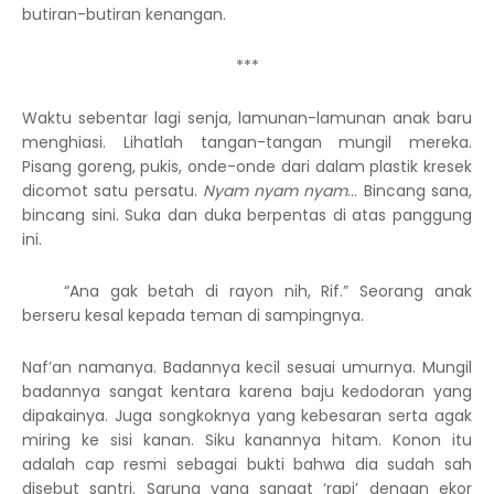
butiran-butiran kenangan.
***
Waktu sebentar lagi senja, lamunan-lamunan anak baru
menghiasi. Lihatlah tangan-tangan mungil mereka.
Pisang goreng, pukis, onde-onde dari dalam plastik kresek
dicomot satu persatu.
Nyam nyam nyam
… Bincang sana,
bincang sini. Suka dan duka berpentas di atas panggung
ini.
“Ana gak betah di rayon nih, Rif.” Seorang anak
berseru kesal kepada teman di sampingnya.
Naf’an namanya. Badannya kecil sesuai umurnya. Mungil
badannya sangat kentara karena baju kedodoran yang
dipakainya. Juga songkoknya yang kebesaran serta agak
miring ke sisi kanan. Siku kanannya hitam. Konon itu
adalah cap resmi sebagai bukti bahwa dia sudah sah
disebut santri. Sarung yang sangat ‘rapi’ dengan ekor