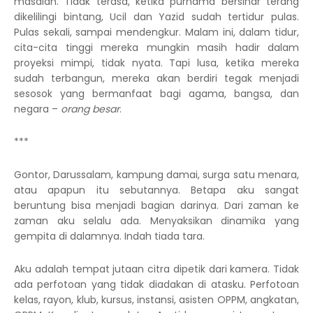
masalah. Tidak terasa, ketika purnama bersinar terang
dikelilingi bintang, Ucil dan Yazid sudah tertidur pulas.
Pulas sekali, sampai mendengkur. Malam ini, dalam tidur,
cita-cita tinggi mereka mungkin masih hadir dalam
proyeksi mimpi, tidak nyata. Tapi lusa, ketika mereka
sudah terbangun, mereka akan berdiri tegak menjadi
sesosok yang bermanfaat bagi agama, bangsa, dan
negara –
orang besar
.
***
Gontor, Darussalam, kampung damai, surga satu menara,
atau apapun itu sebutannya. Betapa aku sangat
beruntung bisa menjadi bagian darinya. Dari zaman ke
zaman aku selalu ada. Menyaksikan dinamika yang
gempita di dalamnya. Indah tiada tara.
Aku adalah tempat jutaan citra dipetik dari kamera. Tidak
ada perfotoan yang tidak diadakan di atasku. Perfotoan
kelas, rayon, klub, kursus, instansi, asisten OPPM, angkatan,