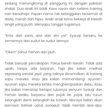
sedang menongkrong di panggung ini dengan pakaian
shalat. Dua anak ini tidak. Kaos rayon dan celana training
nan bersahaja. Papan nama tak ketinggalan tersemat di
dada, merah dan hijau. Anak-anak lama bekerja di bawah
langit yang putih. Menyapu tangga tugasnya.
“Ente dari sana, ana dari sini ya!” Syauqi berseru ke
temannya dari sudut ke sudut lainnya.
“Oke!!!” Sahut Farhan dari jauh.
Tidak banyak percakapan. Fokus bersih-bersih. Tidak ada
upah, tanpa ada bayaran. Tapi jika kalian melihat
sepasang sandal jepit yang talinya dicantolkan di batang
sapu mereka. Atau jika kalian memandangi ayunan-
ayunan sapu mereka ketika menghempaskan debu. Atau
jika kalian menatap betapa tulusnya senyum Syauqi dan
Farhan ketika berpacu dari pojok ke pojok lalu turun
selangkah demi selangkah ke bawah. Niscaya kalian akan
percaya bahwa uang sungguh tidak bernilai apa-apa.