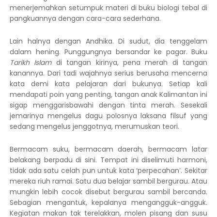
menerjemahkan setumpuk materi di buku biologi tebal di
pangkuannya dengan cara-cara sederhana.
Lain halnya dengan Andhika. Di sudut, dia tenggelam
dalam hening. Punggungnya bersandar ke pagar. Buku
Tarikh Islam
di tangan kirinya, pena merah di tangan
kanannya. Dari tadi wajahnya serius berusaha mencerna
kata demi kata pelajaran dari bukunya. Setiap kali
mendapati poin yang penting, tangan anak Kalimantan ini
sigap menggarisbawahi dengan tinta merah. Sesekali
jemarinya mengelus dagu polosnya laksana filsuf yang
sedang mengelus jenggotnya, merumuskan teori.
Bermacam suku, bermacam daerah, bermacam latar
belakang berpadu di sini. Tempat ini diselimuti harmoni,
tidak ada satu celah pun untuk kata ‘perpecahan’. Sekitar
mereka riuh ramai. Satu dua belajar sambil bergurau. Atau
mungkin lebih cocok disebut bergurau sambil bercanda.
Sebagian mengantuk, kepalanya mengangguk-angguk.
Kegiatan makan tak terelakkan, molen pisang dan susu