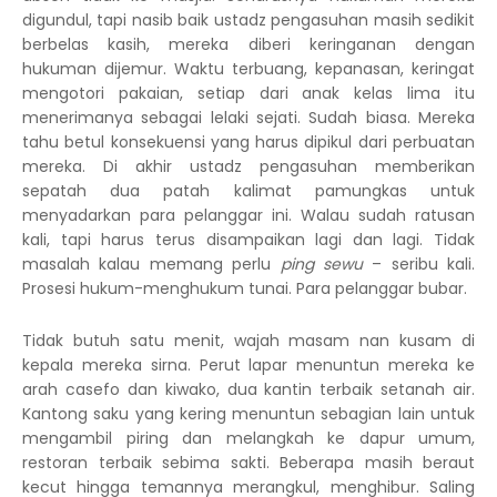
digundul, tapi nasib baik ustadz pengasuhan masih sedikit
berbelas kasih, mereka diberi keringanan dengan
hukuman dijemur. Waktu terbuang, kepanasan, keringat
mengotori pakaian, setiap dari anak kelas lima itu
menerimanya sebagai lelaki sejati. Sudah biasa. Mereka
tahu betul konsekuensi yang harus dipikul dari perbuatan
mereka. Di akhir ustadz pengasuhan memberikan
sepatah dua patah kalimat pamungkas untuk
menyadarkan para pelanggar ini. Walau sudah ratusan
kali, tapi harus terus disampaikan lagi dan lagi. Tidak
masalah kalau memang perlu
ping sewu
– seribu kali.
Prosesi hukum-menghukum tunai. Para pelanggar bubar.
Tidak butuh satu menit, wajah masam nan kusam di
kepala mereka sirna. Perut lapar menuntun mereka ke
arah casefo dan kiwako, dua kantin terbaik setanah air.
Kantong saku yang kering menuntun sebagian lain untuk
mengambil piring dan melangkah ke dapur umum,
restoran terbaik sebima sakti. Beberapa masih beraut
kecut hingga temannya merangkul, menghibur. Saling