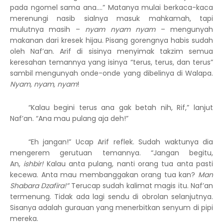
pada ngomel sama ana….” Matanya mulai berkaca-kaca
merenungi nasib sialnya masuk mahkamah, tapi
mulutnya masih –
nyam nyam nyam
– mengunyah
makanan dari kresek hijau. Pisang gorengnya habis sudah
oleh Naf’an. Arif di sisinya menyimak takzim semua
keresahan temannya yang isinya “terus, terus, dan terus”
sambil mengunyah onde-onde yang dibelinya di Walapa.
Nyam, nyam, nyam
!
“Kalau begini terus ana gak betah nih, Rif,” lanjut
Naf’an. “Ana mau pulang aja deh!”
“Eh jangan!” Ucap Arif reflek. Sudah waktunya dia
mengerem gerutuan temannya. “Jangan begitu,
An,
ishbir!
Kalau anta pulang, nanti orang tua anta pasti
kecewa. Anta mau membanggakan orang tua kan?
Man
Shabara Dzafira!”
Terucap sudah kalimat magis itu. Naf’an
termenung. Tidak ada lagi sendu di obrolan selanjutnya.
Sisanya adalah gurauan yang menerbitkan senyum di pipi
mereka.