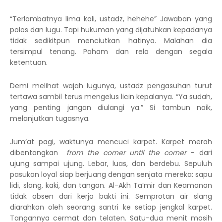
“Terlambatnya lima kali, ustadz, hehehe” Jawaban yang
polos dan lugu. Tapi hukuman yang dijatuhkan kepadanya
tidak sedikitpun menciutkan hatinya. Malahan dia
tersimpul tenang. Paham dan rela dengan segala
ketentuan.
Demi melihat wajah lugunya, ustadz pengasuhan turut
tertawa sambil terus mengelus licin kepalanya. “Ya sudah,
yang penting jangan diulangi ya.” Si tambun naik,
melanjutkan tugasnya.
Jum’at pagi, waktunya mencuci karpet. Karpet merah
dibentangkan
from the corner until the corner
– dari
ujung sampai ujung. Lebar, luas, dan berdebu. Sepuluh
pasukan loyal siap berjuang dengan senjata mereka: sapu
lidi, slang, kaki, dan tangan. Al-Akh Ta’mir dan Keamanan
tidak absen dari kerja bakti ini. Semprotan air slang
diarahkan oleh seorang santri ke setiap jengkal karpet.
Tangannya cermat dan telaten. Satu-dua menit masih