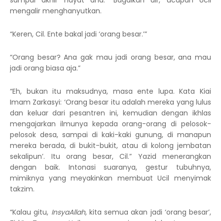
sampai akhir hayat ana.” Bagaikan air, ucapan Ucil
mengalir menghanyutkan.
“Keren, Cil. Ente bakal jadi ‘orang besar.’”
“Orang besar? Ana gak mau jadi orang besar, ana mau
jadi orang biasa aja.”
“Eh, bukan itu maksudnya, masa ente lupa. Kata Kiai
Imam Zarkasyi: ‘Orang besar itu adalah mereka yang lulus
dan keluar dari pesantren ini, kemudian dengan ikhlas
mengajarkan ilmunya kepada orang-orang di pelosok-
pelosok desa, sampai di kaki-kaki gunung, di manapun
mereka berada, di bukit-bukit, atau di kolong jembatan
sekalipun’. Itu orang besar, Cil.” Yazid menerangkan
dengan baik. Intonasi suaranya, gestur tubuhnya,
mimiknya yang meyakinkan membuat Ucil menyimak
takzim.
“Kalau gitu,
InsyaAllah
, kita semua akan jadi ‘orang besar’,