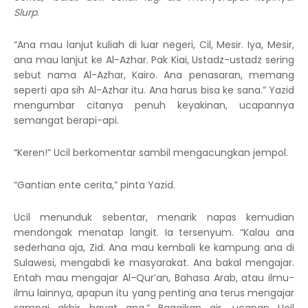
Slurp
.
“Ana mau lanjut kuliah di luar negeri, Cil, Mesir. Iya, Mesir,
ana mau lanjut ke Al-Azhar. Pak Kiai, Ustadz-ustadz sering
sebut nama Al-Azhar, Kairo. Ana penasaran, memang
seperti apa sih Al-Azhar itu. Ana harus bisa ke sana.” Yazid
mengumbar citanya penuh keyakinan, ucapannya
semangat berapi-api.
“Keren!” Ucil berkomentar sambil mengacungkan jempol.
“Gantian ente cerita,” pinta Yazid.
Ucil menunduk sebentar, menarik napas kemudian
mendongak menatap langit. Ia tersenyum. “Kalau ana
sederhana aja, Zid. Ana mau kembali ke kampung ana di
Sulawesi, mengabdi ke masyarakat. Ana bakal mengajar.
Entah mau mengajar Al-Qur’an, Bahasa Arab, atau ilmu-
ilmu lainnya, apapun itu yang penting ana terus mengajar