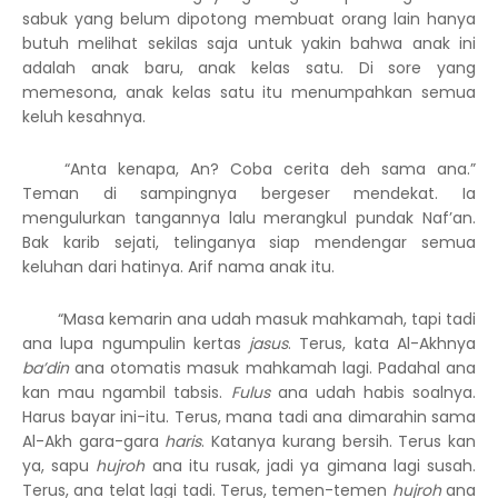
sabuk yang belum dipotong membuat orang lain hanya
butuh melihat sekilas saja untuk yakin bahwa anak ini
adalah anak baru, anak kelas satu. Di sore yang
memesona, anak kelas satu itu menumpahkan semua
keluh kesahnya.
“Anta kenapa, An? Coba cerita deh sama ana.”
Teman di sampingnya bergeser mendekat. Ia
mengulurkan tangannya lalu merangkul pundak Naf’an.
Bak karib sejati, telinganya siap mendengar semua
keluhan dari hatinya. Arif nama anak itu.
“Masa kemarin ana udah masuk mahkamah, tapi tadi
ana lupa ngumpulin kertas
jasus
. Terus, kata Al-Akhnya
ba’din
ana otomatis masuk mahkamah lagi. Padahal ana
kan mau ngambil tabsis.
Fulus
ana udah habis soalnya.
Harus bayar ini-itu. Terus, mana tadi ana dimarahin sama
Al-Akh gara-gara
haris
. Katanya kurang bersih. Terus kan
ya, sapu
hujroh
ana itu rusak, jadi ya gimana lagi susah.
Terus, ana telat lagi tadi. Terus, temen-temen
hujroh
ana