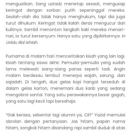
menguatkan. Sang ustadz menetap sesaat, mengusap
keringat dengan sorban putih sepeninggal mereka.
Seolah-olah dia tidak hanya menghukum, tapi dia juga
turut dihukum. Keringat tidak kalah deras mengucur dari
kulitnya. Sambil menonton langkah kaki mereka menari-
nari, ia turut bersenyum. Hanya satu yang dipikirkannya:
In
Uriidu Illal Ishlah
.
Purnama di malam hari menceritakan kisah yang lain lagi.
Kisah tentang siswa akhir. Pemuda-pemuda yang sudah
lama melewati siang-siang panas seperti tadi. Angin
malam berdesau lembut menerpa wajah, sarung, dan
sajadah. Di tengah, dua gelas kopi hangat terseduh di
dalam gelas karton, menemani dua karib yang sedang
mengobrol santai. Yang satu perawakannya besar gagah,
yang satu lagi kecil tapi bersahaja.
“Gak kerasa, sebentar lagi alumni ya, Cil?” Yazid memulai
obrolan dengan pertanyaan. Jas hitam, papan nama
hitam, songkok hitam disandang rapi sambil duduk di atas