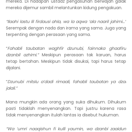
mereka. Di hadapan ustadz pengasuhan berwajah galak
mereka dijemur sambil melantunkan kidung pengakuan.
“Ilaahi lastu lil firdausi ahla, wa la aqwa ‘ala naaril jahimi…”
Serempak dengan nada dan irama yang sama. Juga yang
terpenting dengan perasaan yang sama.
“
Fahabli taubatan waghfir dzunubi, fainnaka ghaafiru
dzanbil azhimi.”
Meskipun perasaan tak karuan, harus
tetap bertahan. Meskipun tidak disukai, tapi harus tetap
dijalani.
“
Dzunubi mitslu a’dadi rimaali, fahabli taubatan ya dzal
jalali.”
Mana mungkin ada orang yang suka dihukum. Dihukum
pasti tidaklah menyenangkan. Tapi justru karena rasa
tidak menyenangkan itulah lantas ia disebut hukuman.
“Wa ‘umri naaqishun fi kulli yaumin, wa dzanbi zaaidun