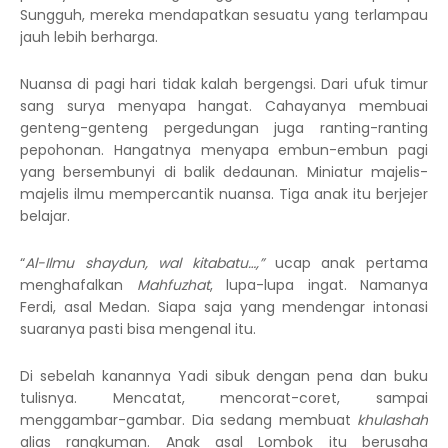
Sungguh, mereka mendapatkan sesuatu yang terlampau
jauh lebih berharga.
Nuansa di pagi hari tidak kalah bergengsi. Dari ufuk timur
sang surya menyapa hangat. Cahayanya membuai
genteng-genteng pergedungan juga ranting-ranting
pepohonan. Hangatnya menyapa embun-embun pagi
yang bersembunyi di balik dedaunan. Miniatur majelis-
majelis ilmu mempercantik nuansa. Tiga anak itu berjejer
belajar.
“
Al-Ilmu shaydun, wal kitabatu…,”
ucap anak pertama
menghafalkan
Mahfuzhat
, lupa-lupa ingat. Namanya
Ferdi, asal Medan. Siapa saja yang mendengar intonasi
suaranya pasti bisa mengenal itu.
Di sebelah kanannya Yadi sibuk dengan pena dan buku
tulisnya. Mencatat, mencorat-coret, sampai
menggambar-gambar. Dia sedang membuat
khulashah
alias rangkuman. Anak asal Lombok itu berusaha