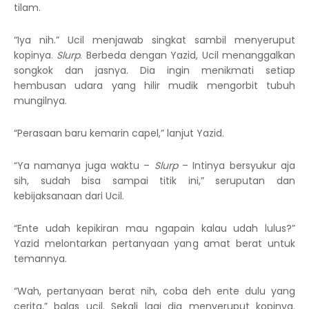
tilam.
“Iya nih.” Ucil menjawab singkat sambil menyeruput
kopinya.
Slurp
. Berbeda dengan Yazid, Ucil menanggalkan
songkok dan jasnya. Dia ingin menikmati setiap
hembusan udara yang hilir mudik mengorbit tubuh
mungilnya.
“Perasaan baru kemarin capel,” lanjut Yazid.
“Ya namanya juga waktu –
Slurp
– Intinya bersyukur aja
sih, sudah bisa sampai titik ini,” seruputan dan
kebijaksanaan dari Ucil.
“Ente udah kepikiran mau ngapain kalau udah lulus?”
Yazid melontarkan pertanyaan yang amat berat untuk
temannya.
“Wah, pertanyaan berat nih, coba deh ente dulu yang
cerita,” balas ucil. Sekali lagi dia menyeruput kopinya.