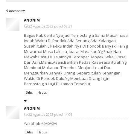
5 Komentar
ANONIM
22 Agustus 2023 pukul 08.31
Bagus Kak Cerita Nya Jadi Ternostalgia Sama Masa-masa
Indah Waktu Di Pondok Ada Senang Ada Kalangan
Susah Itulah Lika-liku Indah Nya Di Pondok Banyak Hal Yg
Mewarnai Masa Lalu itu, Ibarat Masakan Yg Enak Nan
Mewah Pasti Di Dalamnya Terdapat Banyak Sekali Rasa
Dari Asin,Manis,Asam,Bahkan Pedas Rasa-rasa itulah Yg
Membuat Makanan Tersebut Menjadi Lezat Dan
Menggiurkan Banyak Orang. Seperti Itulah Kenangan
Waktu Di Pondok Dulu Yg Membuat Orang Ingin
Bernostalgia Lagi Di zaman Tersebut.
Balas
Hapus
ANONIM
22 Agustus 2023 pukul 14.04
Ya rabbb 🥹🥹🥹🥹
Balas
Hapus