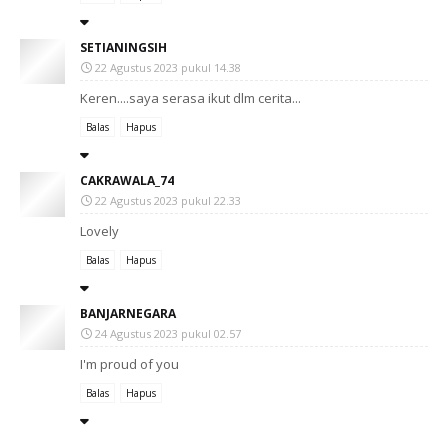
SETIANINGSIH
22 Agustus 2023 pukul 14.38
Keren....saya serasa ikut dlm cerita...
Balas
Hapus
CAKRAWALA_74
22 Agustus 2023 pukul 22.33
Lovely
Balas
Hapus
BANJARNEGARA
24 Agustus 2023 pukul 02.57
I'm proud of you
Balas
Hapus