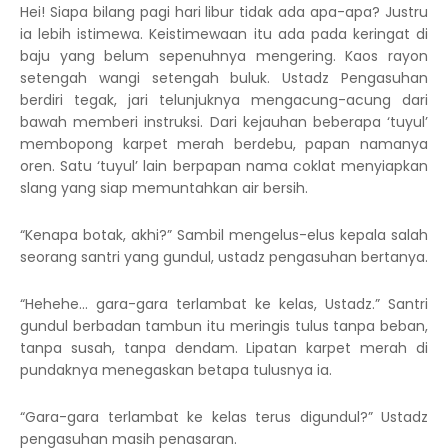
Hei! Siapa bilang pagi hari libur tidak ada apa-apa? Justru
ia lebih istimewa. Keistimewaan itu ada pada keringat di
baju yang belum sepenuhnya mengering. Kaos rayon
setengah wangi setengah buluk. Ustadz Pengasuhan
berdiri tegak, jari telunjuknya mengacung-acung dari
bawah memberi instruksi. Dari kejauhan beberapa ‘tuyul’
membopong karpet merah berdebu, papan namanya
oren. Satu ‘tuyul’ lain berpapan nama coklat menyiapkan
slang yang siap memuntahkan air bersih.
“Kenapa botak, akhi?” Sambil mengelus-elus kepala salah
seorang santri yang gundul, ustadz pengasuhan bertanya.
“Hehehe… gara-gara terlambat ke kelas, Ustadz.” Santri
gundul berbadan tambun itu meringis tulus tanpa beban,
tanpa susah, tanpa dendam. Lipatan karpet merah di
pundaknya menegaskan betapa tulusnya ia.
“Gara-gara terlambat ke kelas terus digundul?” Ustadz
pengasuhan masih penasaran.