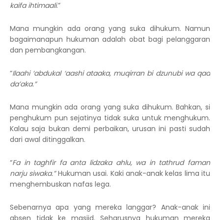
kaifa ihtimaali
.”
Mana mungkin ada orang yang suka dihukum. Namun
bagaimanapun hukuman adalah obat bagi pelanggaran
dan pembangkangan.
“
Ilaahi ‘abdukal ‘aashi ataaka, muqirran bi dzunubi wa qad
da’aka.”
Mana mungkin ada orang yang suka dihukum. Bahkan, si
penghukum pun sejatinya tidak suka untuk menghukum.
Kalau saja bukan demi perbaikan, urusan ini pasti sudah
dari awal ditinggalkan.
“
Fa in taghfir fa anta lidzaka ahlu, wa in tathrud faman
narju siwaka.”
Hukuman usai. Kaki anak-anak kelas lima itu
menghembuskan nafas lega.
Sebenarnya apa yang mereka langgar? Anak-anak ini
absen tidak ke masjid. Seharusnya hukuman mereka