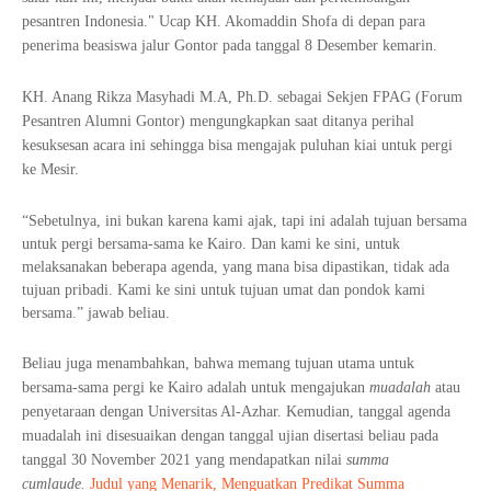
pesantren Indonesia." Ucap KH. Akomaddin Shofa di depan para
penerima beasiswa jalur Gontor pada tanggal 8 Desember kemarin.
KH. Anang Rikza Masyhadi M.A, Ph.D. sebagai Sekjen FPAG (Forum
Pesantren Alumni Gontor) mengungkapkan saat ditanya perihal
kesuksesan acara ini sehingga bisa mengajak puluhan kiai untuk pergi
ke Mesir.
“Sebetulnya, ini bukan karena kami ajak, tapi ini adalah tujuan bersama
untuk pergi bersama-sama ke Kairo. Dan kami ke sini, untuk
melaksanakan beberapa agenda, yang mana bisa dipastikan, tidak ada
tujuan pribadi. Kami ke sini untuk tujuan umat dan pondok kami
bersama.” jawab beliau.
Beliau juga menambahkan, bahwa memang tujuan utama untuk
bersama-sama pergi ke Kairo adalah untuk mengajukan
muadalah
atau
penyetaraan dengan Universitas Al-Azhar. Kemudian, tanggal agenda
muadalah ini disesuaikan dengan tanggal ujian disertasi beliau pada
tanggal 30 November 2021 yang mendapatkan nilai
summa
cumlaude.
Judul yang Menarik, Menguatkan Predikat Summa