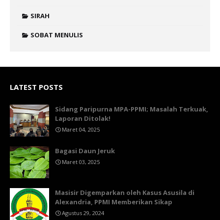
SIRAH
SOBAT MENULIS
LATEST POSTS
Sidang Paripurna MPA-PPMI; Masalah Terkuak,
Laporan Ditolak!
Maret 04, 2025
Bagasi Daun Jeruk
Maret 03, 2025
Masisir Digemparkan oleh Kasus Asusila di
Alexandria, PPMI Memberikan Sikap
Agustus 29, 2024