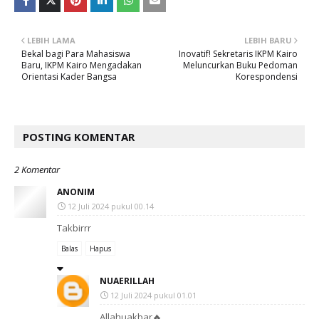
LEBIH LAMA
LEBIH BARU
Bekal bagi Para Mahasiswa
Inovatif! Sekretaris IKPM Kairo
Baru, IKPM Kairo Mengadakan
Meluncurkan Buku Pedoman
Orientasi Kader Bangsa
Korespondensi
POSTING KOMENTAR
2 Komentar
ANONIM
12 Juli 2024 pukul 00.14
Takbirrr
Balas
Hapus
NUAERILLAH
12 Juli 2024 pukul 01.01
Allahuakbar🔥