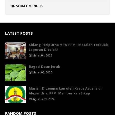
SOBAT MENULIS
LATEST POSTS
Sidang Paripurna MPA-PPMI; Masalah Terkuak,
Laporan Ditolak!
Maret 04, 2025
Bagasi Daun Jeruk
Maret 03, 2025
Masisir Digemparkan oleh Kasus Asusila di
Alexandria, PPMI Memberikan Sikap
Agustus 29, 2024
RANDOM POSTS