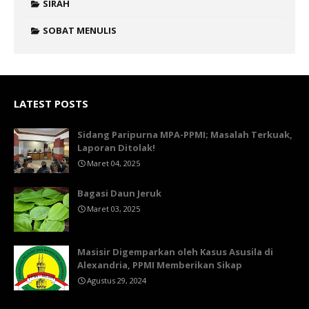
SIRAH
SOBAT MENULIS
LATEST POSTS
Sidang Paripurna MPA-PPMI; Masalah Terkuak,
Laporan Ditolak!
Maret 04, 2025
Bagasi Daun Jeruk
Maret 03, 2025
Masisir Digemparkan oleh Kasus Asusila di
Alexandria, PPMI Memberikan Sikap
Agustus 29, 2024