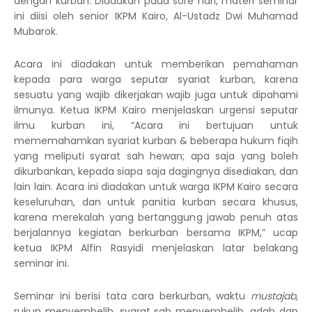
dengan kurban. Diadakan pada sore hari, materi seminar
ini diisi oleh senior IKPM Kairo, Al-Ustadz Dwi Muhamad
Mubarok.
Acara ini diadakan untuk memberikan pemahaman
kepada para warga seputar syariat kurban, karena
sesuatu yang wajib dikerjakan wajib juga untuk dipahami
ilmunya. Ketua IKPM Kairo menjelaskan urgensi seputar
ilmu kurban ini, “Acara ini bertujuan untuk
mememahamkan syariat kurban & beberapa hukum fiqih
yang meliputi syarat sah hewan; apa saja yang boleh
dikurbankan, kepada siapa saja dagingnya disediakan, dan
lain lain. Acara ini diadakan untuk warga IKPM Kairo secara
keseluruhan, dan untuk panitia kurban secara khusus,
karena merekalah yang bertanggung jawab penuh atas
berjalannya kegiatan berkurban bersama IKPM,” ucap
ketua IKPM Alfin Rasyidi menjelaskan latar belakang
seminar ini.
Seminar ini berisi tata cara berkurban, waktu
mustajab
,
rukun menyembelih, syarat sah menyembelih, adab dan