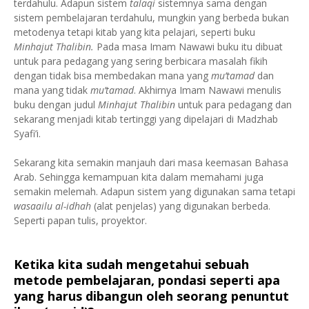
terdahulu. Adapun sistem
talaqi
sistemnya sama dengan
sistem pembelajaran terdahulu, mungkin yang berbeda bukan
metodenya tetapi kitab yang kita pelajari, seperti buku
Minhajut Thalibin.
Pada masa Imam Nawawi buku itu dibuat
untuk para pedagang yang sering berbicara masalah fikih
dengan tidak bisa membedakan mana yang
mu’tamad
dan
mana yang tidak
mu’tamad
. Akhirnya Imam Nawawi menulis
buku dengan judul
Minhajut Thalibin
untuk para pedagang dan
sekarang menjadi kitab tertinggi yang dipelajari di Madzhab
Syafi’i.
Sekarang kita semakin manjauh dari masa keemasan Bahasa
Arab. Sehingga kemampuan kita dalam memahami juga
semakin melemah. Adapun sistem yang digunakan sama tetapi
wasaailu al-idhah
(alat penjelas) yang digunakan berbeda.
Seperti papan tulis, proyektor.
Ketika kita sudah mengetahui sebuah
metode pembelajaran, pondasi seperti apa
yang harus dibangun oleh seorang penuntut