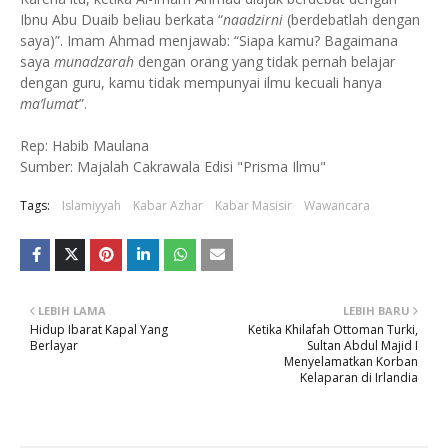
Ibnu Abu Duaib beliau berkata “
naadzirni
(berdebatlah dengan
saya)”. Imam Ahmad menjawab: “Siapa kamu? Bagaimana
saya
munadzarah
dengan orang yang tidak pernah belajar
dengan guru, kamu tidak mempunyai ilmu kecuali hanya
ma’lumat
”.
Rep: Habib Maulana
Sumber: Majalah Cakrawala Edisi "Prisma Ilmu"
Tags:
Islamiyyah
Kabar Azhar
Kabar Masisir
Wawancara
LEBIH LAMA
LEBIH BARU
Hidup Ibarat Kapal Yang
Ketika Khilafah Ottoman Turki,
Berlayar
Sultan Abdul Majid I
Menyelamatkan Korban
Kelaparan di Irlandia