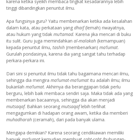
karena ketika syeikh membaca tingkat kesadarannya lebih
tinggi dibandingkan penuntut ilmu.
Apa fungsinya guru? Yaitu membenarkan ketika ada kesalahan
dalam kata, atau perkataan yang
dhaif
(lemah) riwayatnya,
atau hukum yang tidak
mu’tamad
. Karena jika mencari di buku
itu sulit. Guru juga memindahkan
al-malakah
(kemampuan)
kepada penuntut ilmu,
tashih
(membenarkan)
ma’lumat
.
Gurulah pondasinya, karena dia yang sangat tahu terhadap
perkara-perkara ini.
Dari sini si penuntut ilmu tidak tahu bagaimana mencari ilmu,
sehingga dia mengira
ma’lumat-ma’lumat
itu adalah ilmu; ilmu
bukanlah
ma’lumat
. Akhirnya dia beranggapan tidak perlu
berguru, lebih baik membaca sendiri saja. Maka tidak ada yang
membenarkan bacaannya, sehingga dia akan menjadi
mutsaqaf
. Bahkan seorang
mutsaqaf
lebih terlihat
mengagumkan di hadapan orang awam, ketika dia memberi
muhadharah
(ceramah), dari pada banyak ulama.
Mengapa demikian? Karena seorang cendikiawan memiliki
banyak
ma’lumat
kemudian membuat
rabt-rabt
(hubungan-