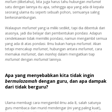
ma’lum
(diketahui), kita juga harus tahu hubungan
ma’lumat
satu dengan lainnya itu apa, sehingga apa yang ada di kepala
seorang ulama itu seperti sebuah pohon, semuanya saling
berkesinambungan.
Walaupun
ma’lumat
yang ia miliki sedikit, tapi dia dibentuk dari
asasnya, jadi dia belajar dari pembentukan pondasi. Adapun
cendekiawan tidak memiliki pondasi, namun mengambil semua
yang ada di atas pondasi. Ilmu bukan hanya
ma’lumat
. Akan
tetapi mencakup
ma’lumat
, hubungan antara
ma’lumat
, cara
memakai
ma’lumat
, dan
manhaj
dalam mengaitkan tiap
ma’lumat
dengan
ma’lumat
lainnya.
Apa yang menyebabkan kita tidak ingin
bermulazamah
dengan guru, dan apa dampak
dari tidak berguru?
Ulama membagi cara mengambil ilmu ada 8, salah satunya
guru membaca dan murid mendengar (ini yang paling kuat),