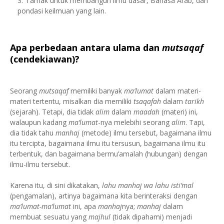
Tamak untuk membangun ilmu dasar, Bahasa Arab, dan
pondasi keilmuan yang lain.
Apa perbedaan antara ulama dan
mutsaqaf
(cendekiawan)
?
Seorang
mutsaqaf
memiliki banyak
ma’lumat
dalam materi-
materi tertentu, misalkan dia memiliki
tsaqafah
dalam
tarikh
(sejarah). Tetapi, dia tidak
alim
dalam
maadah
(materi) ini,
walaupun kadang
ma’lumat
-nya melebihi seorang
alim
. Tapi,
dia tidak tahu
manhaj
(metode) ilmu tersebut, bagaimana ilmu
itu tercipta, bagaimana ilmu itu tersusun, bagaimana ilmu itu
terbentuk, dan bagaimana bermu’amalah (hubungan) dengan
ilmu-ilmu tersebut.
Karena itu, di sini dikatakan,
lahu manhaj wa lahu isti’mal
(pengamalan), artinya bagaimana kita berinteraksi dengan
ma’lumat-ma’lumat
ini, apa
manhaj
nya;
manhaj
dalam
membuat sesuatu yang
majhul
(tidak dipahami) menjadi