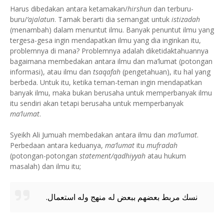
Harus dibedakan antara ketamakan/
hirshun
dan terburu-
buru/
’ajalatun
. Tamak berarti dia semangat untuk
istizadah
(menambah) dalam menuntut ilmu. Banyak penuntut ilmu yang
tergesa-gesa ingin mendapatkan ilmu yang dia inginkan itu,
problemnya di mana? Problemnya adalah diketidaktahuannya
bagaimana membedakan antara ilmu dan ma’lumat (potongan
informasi), atau ilmu dan
tsaqafah
(pengetahuan), itu hal yang
berbeda. Untuk itu, ketika teman-teman ingin mendapatkan
banyak ilmu, maka bukan berusaha untuk memperbanyak ilmu
itu sendiri akan tetapi berusaha untuk memperbanyak
ma’lumat
.
Syeikh Ali Jumuah membedakan antara ilmu dan
ma’lumat
.
Perbedaan antara keduanya,
ma’lumat
itu
mufradah
(potongan-potongan
statement/qadhiyyah
atau hukum
masalah) dan ilmu itu;
نسك مربط بعضهم ببعض له منهج وله استعمال.