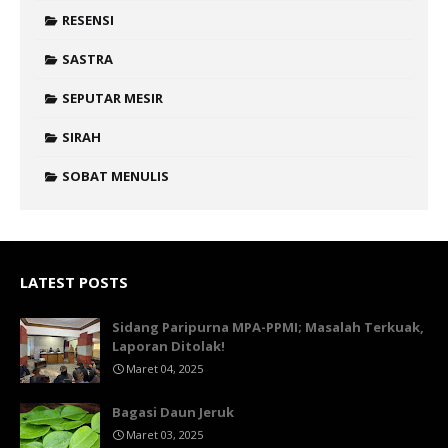
RESENSI
SASTRA
SEPUTAR MESIR
SIRAH
SOBAT MENULIS
LATEST POSTS
Sidang Paripurna MPA-PPMI; Masalah Terkuak,
Laporan Ditolak!
Maret 04, 2025
Bagasi Daun Jeruk
Maret 03, 2025