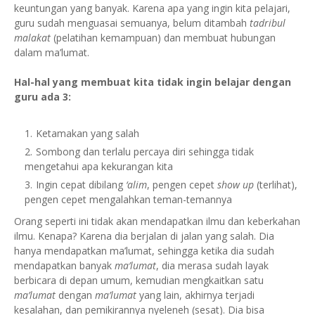
keuntungan yang banyak. Karena apa yang ingin kita pelajari,
guru sudah menguasai semuanya, belum ditambah
tadribul
malakat
(pelatihan kemampuan) dan membuat hubungan
dalam ma’lumat.
Hal-hal yang membuat kita tidak ingin belajar dengan
guru ada 3:
Ketamakan yang salah
Sombong dan terlalu percaya diri sehingga tidak
mengetahui apa kekurangan kita
Ingin cepat dibilang
‘alim
, pengen cepet
show up
(terlihat),
pengen cepet mengalahkan teman-temannya
Orang seperti ini tidak akan mendapatkan ilmu dan keberkahan
ilmu. Kenapa? Karena dia berjalan di jalan yang salah. Dia
hanya mendapatkan ma’lumat, sehingga ketika dia sudah
mendapatkan banyak
ma’lumat
, dia merasa sudah layak
berbicara di depan umum, kemudian mengkaitkan satu
ma’lumat
dengan
ma’lumat
yang lain, akhirnya terjadi
kesalahan, dan pemikirannya nyeleneh (sesat). Dia bisa