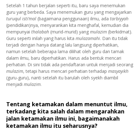
Setelah 1 tahun berjalan seperti itu, baru saya menemukan
guru yang berbeda. Saya menemukan guru yang mengajarkan
turuqul isti’mal
(bagaimana penggunaan) ilmu, ada
tarbiyyah
(pendidikan)nya, menyarankan kita menghafal, kemudian dia
mempunyai
thalabah
(murid-murid) yang
mulazim
(berkidmat).
Guru seperti inilah yang harus kita
mulazamahi
. Dan itu tidak
terjadi dengan hanya datang lalu langsung diperhatikan,
namun setelah beberapa lama dilihat oleh guru dan tamak
dalam ilmu, baru diperhatikan. Harus ada bentuk mencari
perhatian. Di sini tidak ada pendaftaran untuk menjadi seorang
mulazim
, tetapi harus mencari perhatian terhadap
masyayikh
(guru-guru), nanti setelah itu barulah oleh syekh diambil
menjadi
mulazim
.
Tentang ketamakan dalam menuntut ilmu,
terkadang kita salah dalam mengarahkan
jalan ketamakan ilmu ini, bagaimanakah
ketamakan ilmu itu seharusnya?