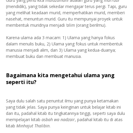
Guru yang perlu kita
mulazamahi
adalah guru yang
murrabi
(mendidik), yang tidak sekedar mengajar terus pergi. Tapi, guru
yang melihat keadaan murid, memperhatikan murid, memberi
nasehat, menuntun murid. Guru itu mempunyai proyek untuk
membentuk muridnya menjadi
‘alim
(orang berilmu).
Karena ulama ada 3 macam: 1) Ulama yang hanya fokus
dalam menulis buku, 2) Ulama yang fokus untuk membentuk
manusia menjadi alim, dan 3) Ulama yang kedua-duanya;
membuat buku dan membuat manusia.
Bagaimana kita mengetahui ulama yang
seperti itu?
Saya dulu salah satu penuntut ilmu yang punya ketamakan
yang tidak jelas. Saya punya keinginan untuk belajar kitab ini
dan itu, padahal kitab itu tingkatannya tinggi, seperti saya dulu
mempelajari kitab
asbah wa nadzair
, padahal kitab itu di atas
kitab
Minhajut Thalibin
.