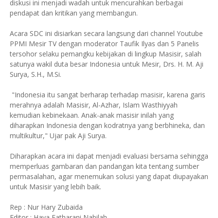
diskusi ini menjadi wadah untuk mencurahkan berbagai
pendapat dan kritikan yang membangun.
Acara SDC ini disiarkan secara langsung dari channel Youtube
PPMI Mesir TV dengan moderator Taufik Ilyas dan 5 Panelis
tersohor selaku pemangku kebijakan di lingkup Masisir, salah
satunya wakil duta besar Indonesia untuk Mesir, Drs. H. M. Aji
Surya, S.H., M.Si.
"Indonesia itu sangat berharap terhadap masisir, karena garis
merahnya adalah Masisir, Al-Azhar, Islam Wasthiyyah
kemudian kebinekaan. Anak-anak masisir inilah yang
diharapkan Indonesia dengan kodratnya yang berbhineka, dan
multikultur," Ujar pak Aji Surya.
Diharapkan acara ini dapat menjadi evaluasi bersama sehingga
memperluas gambaran dan pandangan kita tentang sumber
permasalahan, agar menemukan solusi yang dapat diupayakan
untuk Masisir yang lebih baik.
Rep : Nur Hary Zubaida
Editor : Haya Fatharani Nabilah