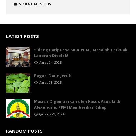
SOBAT MENULIS
LATEST POSTS
Sidang Paripurna MPA-PPMI; Masalah Terkuak,
Laporan Ditolak!
Maret 04, 2025
Bagasi Daun Jeruk
Maret 03, 2025
Masisir Digemparkan oleh Kasus Asusila di
Alexandria, PPMI Memberikan Sikap
Agustus 29, 2024
RANDOM POSTS